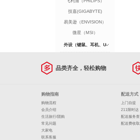
飞利浦（PHILIPS）
技嘉(GIGABYTE)
易美逊（ENVISION）
微星（MSI）
外设（键鼠、耳机、U
盘）
品类齐全，轻松购物
购物指南
配送方式
购物流程
上门自提
会员介绍
211限时达
生活旅行/团购
配送服务查
常见问题
配送费收取
大家电
联系客服