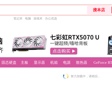
笔记本
电脑
游戏本
办公优选
固态硬盘
主板
显示器
机箱
电源
散热器
GeForce
努力加载中，请稍后...