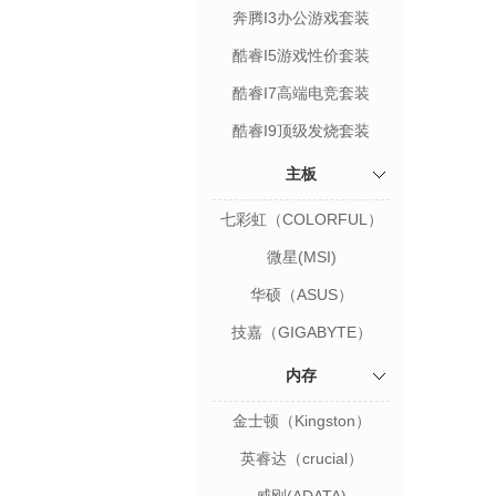
奔腾I3办公游戏套装
酷睿I5游戏性价套装
酷睿I7高端电竞套装
酷睿I9顶级发烧套装
主板
七彩虹（COLORFUL）
微星(MSI)
华硕（ASUS）
技嘉（GIGABYTE）
内存
金士顿（Kingston）
英睿达（crucial）