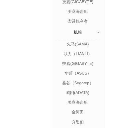
技嘉(GIGABYTE)
美商海盗船
(USCORSAIR)
宏碁掠夺者
（PREDATOR）
机箱
先马(SAMA)
联力（LIANLI）
技嘉(GIGABYTE)
华硕（ASUS）
鑫谷（Segotep）
威刚(ADATA)
美商海盗船
金河田
乔思伯